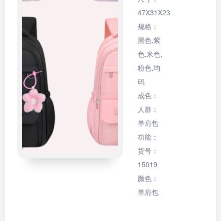
47X31X23
规格：
黑色,紫
色,米色,
粉色,均
码
成色：
人群：
单肩包
功能：
货号：
15019
颜色：
单肩包