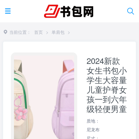
当前位置：
首页
>
单肩包
>
2024新款
女生书包小
学生大容量
儿童护脊女
孩一到六年
级轻便男童
质地：
尼龙布
尺寸：