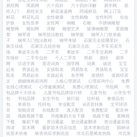
易经网
周易网
六十四卦
六十四卦详解
易学网
易
经入门
易经全文
鲜花速递网
同城鲜花
网上订花
鲜花
鲜花礼品
女性健康
女性购物
女性时尚
化妆
护肤
女性世界
女性网
铜雕
石雕
不锈钢雕塑
雕塑网
雕刻网
浮雕
雕塑艺术
玻璃钢雕塑
景观雕
塑
钢琴谱
钢琴指法教程
钢琴曲
钢琴入门简单曲
子
钢琴入门指法教程
钢琴考级
石家庄去痣哪里好
石
家庄祛痣
石家庄点痣价格
石家庄点痣
二手车买卖市
场
事故车出售
二手车
事故车
二手车交易网
二手
车报价
二手车估价
个人二手车
周易
易经
易学
网
汉语字典
英语词典
国学网
词典
成语
宝宝
起名
男孩起名
女孩取名
周易取名
男孩取名
宝宝
取名
周易起名
女孩起名
名学网
道德经
道德经原
文
婚姻挽救咨询师
人格心理测试
心理咨询中心
免费
在线心理测试
心理健康测试
免费心理测试
书包网
书
包品牌十大排名
儿童书包品牌排行榜
儿童书包
小学生书
包
书包品牌
女生书包
旅行箱
拉杆箱
奢侈品包
包
单肩包
托特包
专业配音
ai语音转换
文字转语
音
智能语音
在线配音
真人配音
免费配音
配音神
器
戏曲视频下载
河南豫剧大全下载
戏曲下载
黄梅戏
下载
豫剧下载
资治通鉴
资治通鉴翻译
资治通鉴在线
阅读
苗木网
最新苗木供应信息
苗木求购信息
园林绿
化苗木价格
银杏供应求购信息
河北石墨烯发热线
河北发