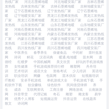
热线厂家
河北石墨烯地暖
河北地暖安装厂家
吉林石墨烯
发热线
吉林发热线厂家
吉林石墨烯地暖
吉林地暖安装厂
家
辽宁石墨烯发热线
辽宁发热线厂家
辽宁石墨烯地
暖
辽宁地暖安装厂家
黑龙江石墨烯发热线
黑龙江发热线
厂家
黑龙江石墨烯地暖
黑龙江地暖安装厂家
山东石墨烯
发热线
山东发热线厂家
山东石墨烯地暖
山东地暖安装厂
家
河南石墨烯发热线
河南发热线厂家
河南石墨烯地
暖
河南地暖安装厂家
内蒙古石墨烯发热线
内蒙古发热线
厂家
内蒙古石墨烯地暖
内蒙古地暖安装厂家
江苏石墨烯
发热线
江苏石墨烯地暖
江苏地暖安装厂家
四川石墨烯发
热线
四川发热线厂家
四川石墨烯地暖
四川地暖安装厂
家
中医养生
春季养生
保健食品
中药材
茶叶批发
网
诗词
鲜花
汉语词典
暖通,电地暖
苗木网
道
德经
红楼梦
中国机械网
美文欣赏
好玩的手机游戏推
荐
女性健康
手机游戏推荐排行榜
雕塑网
舟舟培
训
艺术培训
成语大全
资格考试
少儿培训
英语培
训
职业培训
网赚
包装网
苗木供应
短视频培训
IT教程
安卓手机游戏
单机游戏大全
手机游戏下载
手
机软件下载
创业赚钱
绿色软件
民间借贷律师
养
生
成语
互联网资讯
工商注册
网络游戏
云南旅游
网
抖音带货
代理记账
奇石
雕塑
雕龙客
易学
网
优秀个人博客
短视频运营
抖音运营
在线题库
散文
诗词网