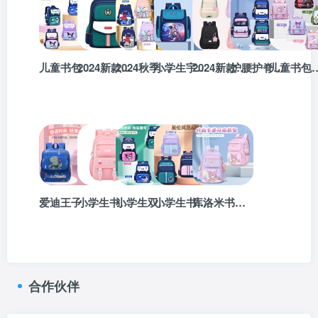
儿童书包 小学生书包 库洛米书包
2024新款小学生书包儿童书包一二三到六年级护脊减负男女孩书包
2024秋季新款双肩背包书包均码拉链宝蓝粉宝蓝绿宝蓝灰尼龙布
小学生宇航员书包3种规格3色可选
2024新款女生书包小学生大容量儿童护脊女孩一到六年级轻便男童
护腰护脊小学生书包-4色可选
儿童书包护脊减负男生小学生书包一三四
爱迪王子 6685-超轻便美乐蒂儿童书包女孩小学生一二年级双肩包男生书包6色可选
小学生书包女生书包一三到六年级防水减负超轻大容量背包2024新款
小学生双肩书包-四色可选
小学生书包一二三四五六年级超减负大容量男女生书包儿童双肩包
库洛米书包小学生书包1-6年级女生书包男生书包儿童护脊减负书包
合作伙伴