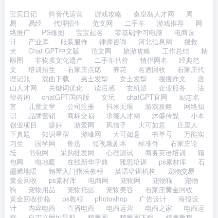
宝贝日记
抖音代运营
游戏攻略
秦皇岛人才网
周
易
易经
代理招生
范文网
二手车
游戏推荐
网
络推广
PS修图
宝宝起名
零基础学习电脑
电商设
计
产业库
服装服饰
律师咨询
河北信息网
搜救
犬
Chat GPT中文版
范文网
旅游攻略
工作总结
精
雕图
非物质文化遗产
二手车估价
情侣网名
经典范
文
培训招生
石家庄点痣
养花
名酒回收
石家庄代
理记账
戏曲下载
男士发型
女士发型
搜搜作文
唐
山人才网
关键词优化
读后感
玄机派
企业服务
法
律咨询
chatGPT国内版
文玩
chatGPT官网
励志名
言
儿童文学
公司注册
抖米无垠
游戏攻略
网络知
识
品牌营销
商标交易
承德人才网
沐盛传媒
小本
创业项目
癖好
游爱网
风信子
大可如意
庄里人
下真题
知识星宿
游峰网
大可如意
书单号
万能实
习生
国学网
鲁迅
短视频剧本
标准件
石家庄论
坛
书包网
采购批发网
心理测试
商务英语培训
箱
包网
电地暖
在线新华字典
雅思培训
ps素材库
石
墨烯地暖
钢琴入门指法教程
英语培训机构
宠物交易
黄金回收
ps素材库
电商网
宠物网
宠物猫
宠物
狗
宠物用品
宠物托运
宠物美容
石家庄黄金回收
黄金回收价格
ps教程
photoshop
广告设计
海报设
计
内容电商
直播电商
电商运营
电商之家
电商运
营
自定义网址导航
精雕图
精雕图下载
精雕教程